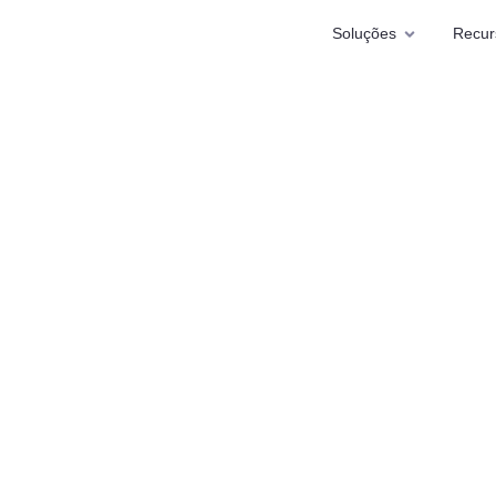
Soluções
Recur
Com a Segw
passo em 