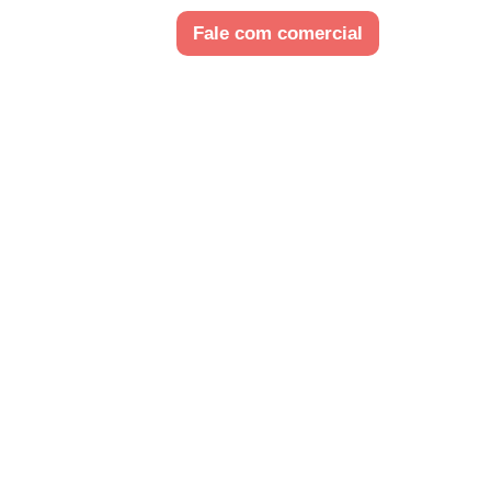
Fale com comercial
vação é um
ais seguro.