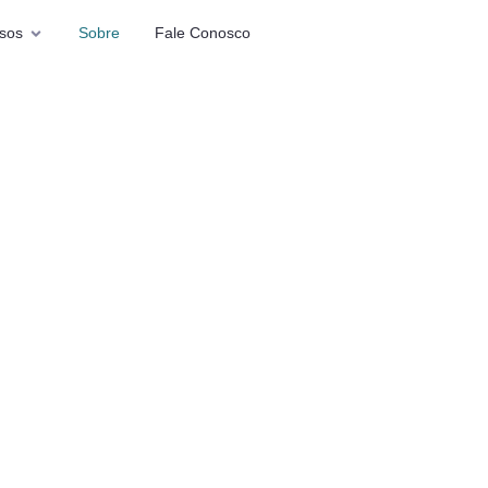
sos
Sobre
Fale Conosco
are, cada ino
direção a um
m