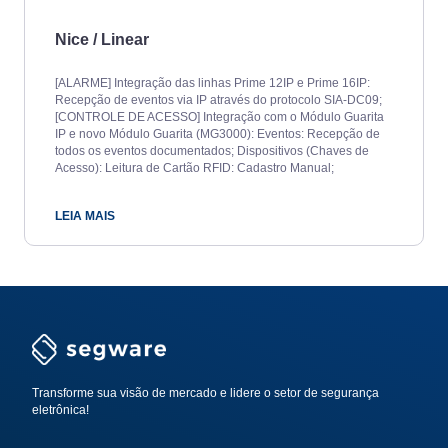
Nice / Linear
[ALARME] Integração das linhas Prime 12IP e Prime 16IP:
Recepção de eventos via IP através do protocolo SIA-DC09; ​
[CONTROLE DE ACESSO] Integração com o Módulo Guarita
IP e novo Módulo Guarita (MG3000):​ Eventos: Recepção de
todos os eventos documentados; Dispositivos (Chaves de
Acesso): Leitura de Cartão RFID: Cadastro Manual;
LEIA MAIS
Transforme sua visão de mercado e lidere o setor de segurança
eletrônica!