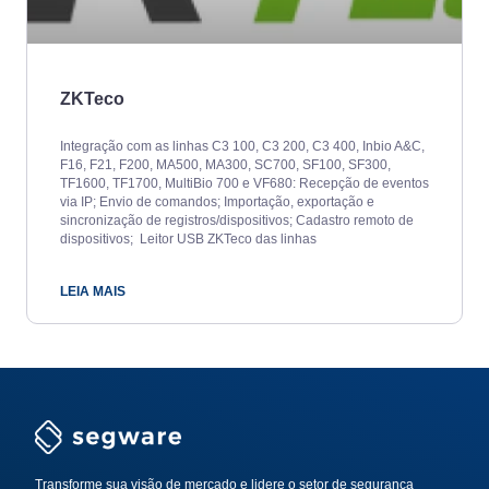
ZKTeco
Integração com as linhas C3 100, C3 200, C3 400, Inbio A&C,
F16, F21, F200, MA500, MA300, SC700, SF100, SF300,
TF1600, TF1700, MultiBio 700 e VF680: Recepção de eventos
via IP; Envio de comandos; Importação, exportação e
sincronização de registros/dispositivos; Cadastro remoto de
dispositivos; ​ Leitor USB ZKTeco das linhas
LEIA MAIS
Transforme sua visão de mercado e lidere o setor de segurança